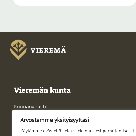
Vieremän kunta
Kunnanvirasto
Myllyjärventie 1
Arvostamme yksityisyyttäsi
74200 VIEREMÄ
0400 370 160
Käytämme evästeitä selauskokemuksesi parantamiseksi,