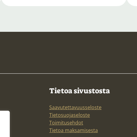
Tietoa sivustosta
Saavutettavuusseloste
Tietosuojaseloste
Toimitusehdot
Tietoa maksamisesta