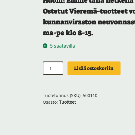
Huom! Emme tällä hetkellä 
Ostetut Vieremä-tuotteet vo
kunnanviraston neuvonnasta
ma-pe klo 8-15.
5 saatavilla
Vieremä-
Lisää ostoskoriin
kassi
määrä
Tuotetunnus (SKU):
500110
Osasto:
Tuotteet