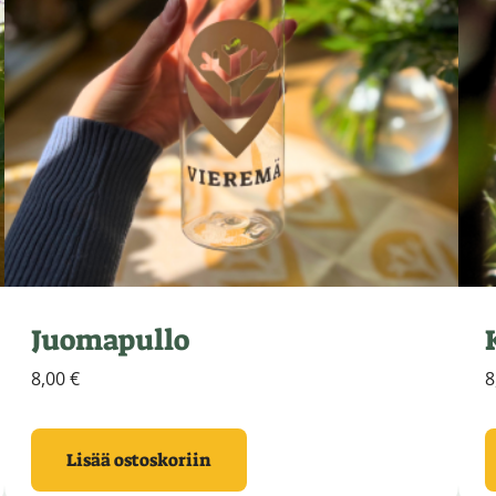
Juomapullo
8,00
€
8
Lisää ostoskoriin