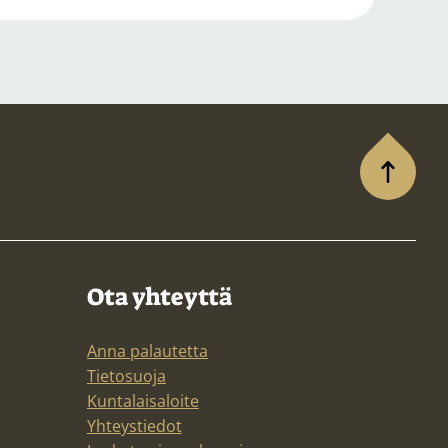
Ota yhteyttä
Anna palautetta
Tietosuoja
Kuntalaisaloite
Yhteystiedot