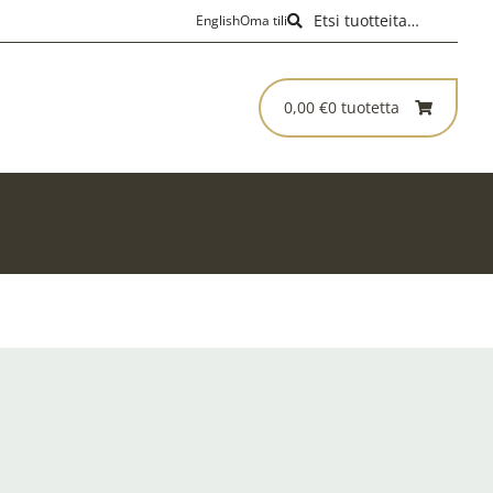
Haku
Etsi:
English
Oma tili
0,00
€
0 tuotetta